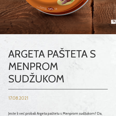
ARGETA PAŠTETA S
MENPROM
SUDŽUKOM
17.08.2021
Jeste li već probali Argeta paštetu s Menprom sudžukom? Da,