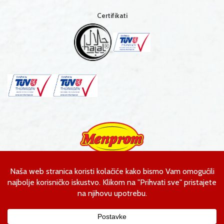
Certifikati
Menprom d.o.o.
Ahmeta Kobića bb
Gornja Tuzla, Bosna i Hercegovina
T. +387 35 393 774
F. +387 35 393 775
E.
kontakt@menprom.ba