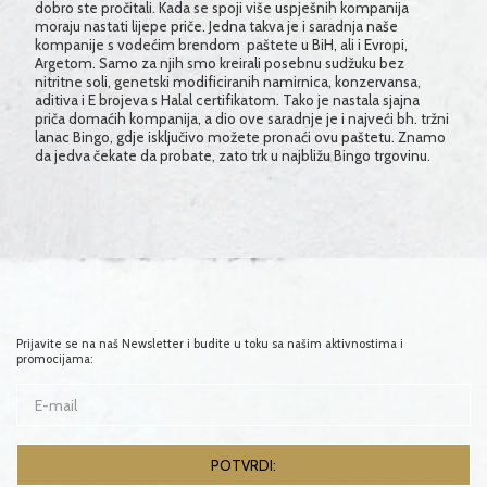
dobro ste pročitali. Kada se spoji više uspješnih kompanija
moraju nastati lijepe priče. Jedna takva je i saradnja naše
kompanije s vodećim brendom paštete u BiH, ali i Evropi,
Argetom. Samo za njih smo kreirali posebnu sudžuku bez
nitritne soli, genetski modificiranih namirnica, konzervansa,
aditiva i E brojeva s Halal certifikatom. Tako je nastala sjajna
priča domaćih kompanija, a dio ove saradnje je i najveći bh. tržni
lanac Bingo, gdje isključivo možete pronaći ovu paštetu. Znamo
da jedva čekate da probate, zato trk u najbližu Bingo trgovinu.
Prijavite se na naš Newsletter i budite u toku sa našim aktivnostima i
promocijama: