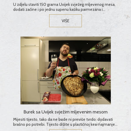
U zdjelu staviti 150 grama Uvijek svježeg mljevenog mesa,
dodati začine i po jednu supenu kašiku parmezana i
maslinovog ulja. Sve dobro promiješati i formirati pljesku....
VIŠE
Burek sa Uvijek svježim mljevenim mesom
Mijesiti tijesto, tako da ne bude ni previše tvrdo, dodavati
brašno po potrebi. Tijesto držite u plastičnoj kesi najmanje
20 min (u hladnjaku i do 2 dana )...