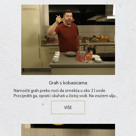
Grah s kobasicama
Namočiti grah preko noći da omekša u oko 2 l vode.
Procijediti ga, oprati i skuhati u čistoj vodi. Na vrućem ulju
popržiti sitno sjeckani luk i kobasice uz crvenu papriku, pa
dodati u skuhani grah.�...
VIŠE