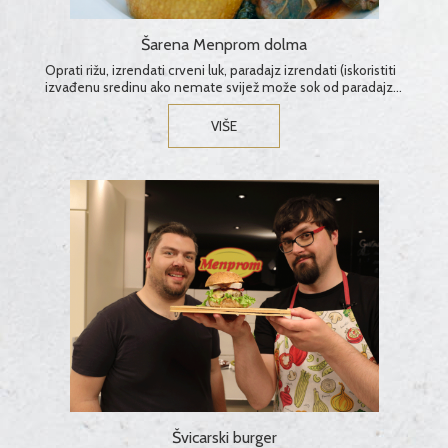
Šarena Menprom dolma
Oprati rižu, izrendati crveni luk, paradajz izrendati (iskoristiti
izvađenu sredinu ako nemate svijež može sok od paradajza
ili iz zamrzivača na pola odmrznut), izrendati krompir, sitno
isjeckati sredinu patlidžana kojeg smo prethodno pripremili
VIŠE
za filovanje.Navedene sastojke pomiješati sa mljevenom
Menprom junetinom, dodati biber, so sa začinskim
povrćem, malo crvene paprike i nekoliko kašika ulja...
Švicarski burger