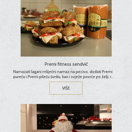
Premi fitness sendvič
Namazati lagani mliječni namaz na pecivo, dodati Premi
pureću i Premi pileću šunku, kao i svježe povrće po želji, i
uživati u ukusnom obroku bez grižnje savjesti...
VIŠE