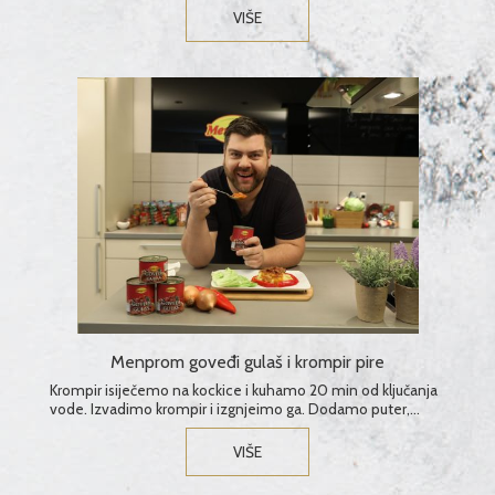
VIŠE
Menprom goveđi gulaš i krompir pire
Krompir isiječemo na kockice i kuhamo 20 min od ključanja
vode. Izvadimo krompir i izgnjeimo ga. Dodamo puter,
mlijeko, so i vegetu po ukusu....
VIŠE