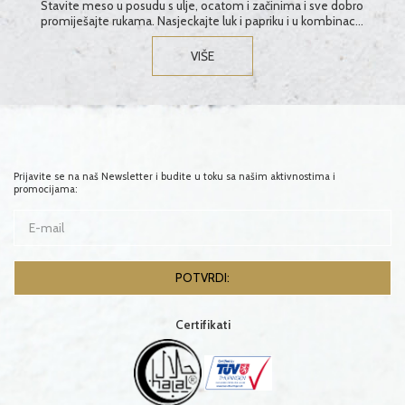
Stavite meso u posudu s ulje, ocatom i začinima i sve dobro
promiješajte rukama. Nasjeckajte luk i papriku i u kombinaciji
sa komadićima mariniranog mesa, nabodite na štapiće...
VIŠE
Prijavite se na naš Newsletter i budite u toku sa našim aktivnostima i
promocijama:
Certifikati