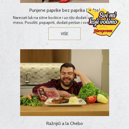
Punjene paprike bez paprika (Ćufte)
Narezati luk na sitne kockice i uz rižu dodati u mljeveno
meso. Posoliti, popapriti, dodati peršun i sve dobro
promiješati. Napraviti od mesa kuglice i složiti u lonac, preliti
mješavinom paradajz sosa i vode i malo posoliti....
VIŠE
Ražnjići a la Chebo