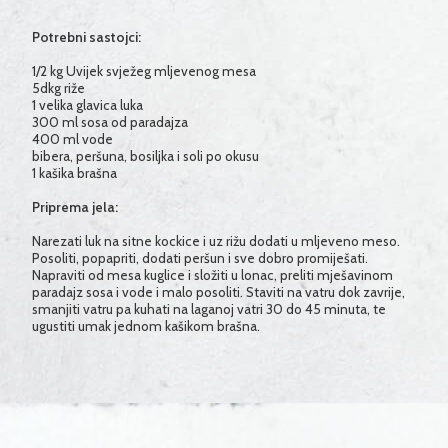
Potrebni sastojci:
1/2 kg Uvijek svježeg mljevenog mesa
5dkg riže
1 velika glavica luka
300 ml sosa od paradajza
400 ml vode
bibera, peršuna, bosiljka i soli po okusu
1 kašika brašna
Priprema jela:
Narezati luk na sitne kockice i uz rižu dodati u mljeveno meso.
Posoliti, popapriti, dodati peršun i sve dobro promiješati.
Napraviti od mesa kuglice i složiti u lonac, preliti mješavinom
paradajz sosa i vode i malo posoliti. Staviti na vatru dok zavrije,
smanjiti vatru pa kuhati na laganoj vatri 30 do 45 minuta, te
ugustiti umak jednom kašikom brašna.