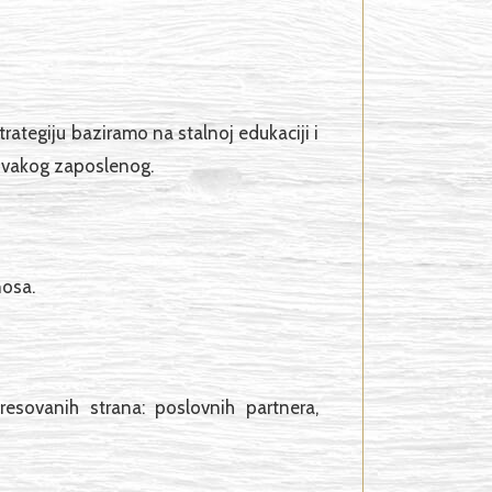
trategiju baziramo na stalnoj edukaciji i
i svakog zaposlenog.
nosa.
eresovanih strana: poslovnih partnera,