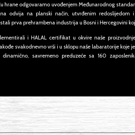
ošću hrane odgovaramo uvođenjem Međunarodnog standa
na odvija na planski način, utvrđenim redoslijedom 
ali prva prehrambena industrija u Bosni i Hercegovini koja
entirali i HALAL certifikat u okvire naše proizvodnje.
 takođe svakodnevno vrši i u sklopu naše labaratorije ko
a dinamično, savremeno preduzeće sa 160 zaposlenika