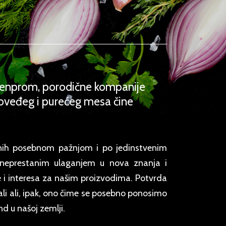
e Menprom, porodične kompanije
goveđeg i purećeg mesa čine
enih posebnom pažnjom i po jedinstvenim
a neprestanim ulaganjem u nova znanja i
e i interesa za našim proizvodima. Potvrda
li ali, ipak, ono čime se posebno ponosimo
nd u našoj zemlji.