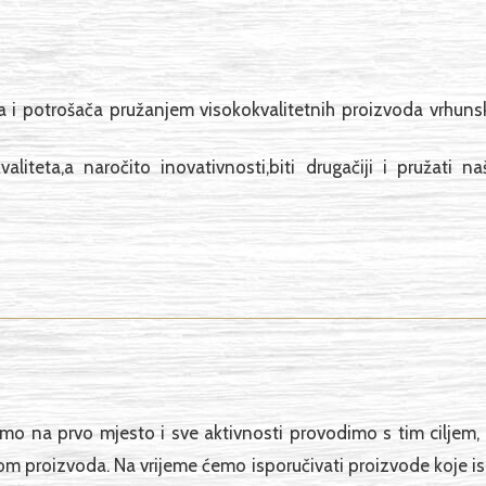
a i potrošača pružanjem visokokvalitetnih proizvoda vrhuns
valiteta,a naročito inovativnosti,biti drugačiji i pružati
o na prvo mjesto i sve aktivnosti provodimo s tim ciljem, al
tom proizvoda. Na vrijeme ćemo isporučivati proizvode koje is