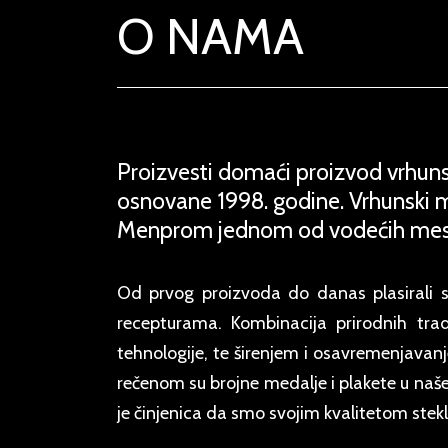
O NAMA
Proizvesti domaći proizvod vrhuns
osnovane 1998. godine. Vrhunski m
Menprom jednom od vodećih mesnih
Od prvog proizvoda do danas plasirali 
recepturama. Kombinacija prirodnih tra
tehnologije, te širenjem i osavremenjavan
rečenom su brojne medalje i plakete u naš
je činjenica da smo svojim kvalitetom stekli