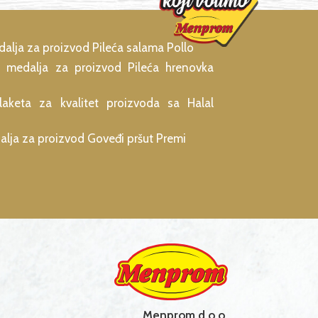
alja za proizvod Pileća salama Pollo
 medalja za proizvod Pileća hrenovka
aketa za kvalitet proizvoda sa Halal
alja za proizvod Goveđi pršut Premi
Menprom d.o.o.