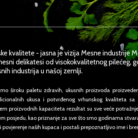
ke kvalitete - jasna je vizija Mesne industrij
esni delikatesi od visokokvalitetnog pilećeg, 
 industrija u našoj zemlji.
smo široku paletu zdravih, ukusnih proizvoda proizved
dicionalnih ukusa i potvrđenog vrhunskog kvaliteta s
jem proizvodnih kapaciteta rezultat su sve veće potražnj
em posjedu, kao priznanje za sve što smo godinama stvara
 povjerenje naših kupaca i postali prepoznatljivo ime i bre