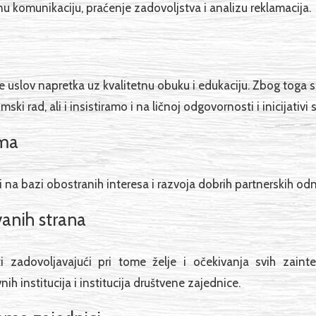
u komunikaciju, praćenje zadovoljstva i analizu reklamacija.
e uslov napretka uz kvalitetnu obuku i edukaciju. Zbog toga s
ki rad, ali i insistiramo i na ličnoj odgovornosti i inicijativ
ima
a bazi obostranih interesa i razvoja dobrih partnerskih od
vanih strana
ti zadovoljavajući pri tome želje i očekivanja svih zaint
ih institucija i institucija društvene zajednice.