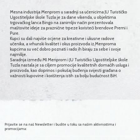
Mesna industrija Menprom u saradnji sa učenicima JU Turističko
Ugostiteljske škole Tuzla je za dane vikenda, u objektima
trgovačkog lanca Bingo na zanimljiv način prezentovala
maštovite ideje za praznične trpeze koristeći brendove Premi i
Pure.
Kupci su dali najviše ocjene za kreativne i ukusne radove
učenika, a vrhunski kvalitet i okus proizvoda iz Menproma
kupcima su već dobro poznati i rado ih biraju za sebe i svoje
najmilije.
Saradnja između MI Menprom i JU Turističko Ugostiteljske škole
Tuzla nastala je sa ciljem promocije kvalitetnih domaćih usluga i
proizvoda, kao doprinos i pokušaj buđenja svijesti građana o
važnosti kupovine i korištenja istih za bolju budućnost BiH.
Prijavite se na naš Newsletter i budite u toku sa našim aktivnostima i
promocijama: