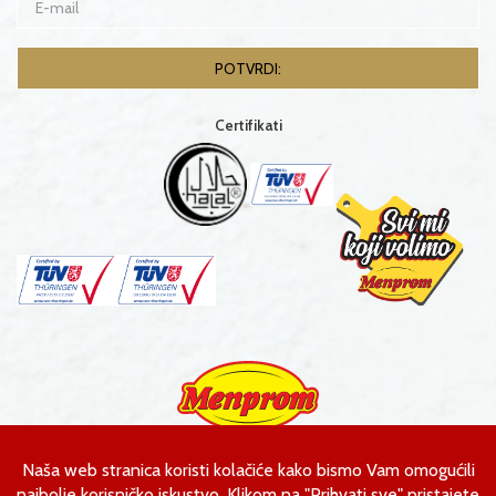
Certifikati
Menprom d.o.o.
Ahmeta Kobića bb