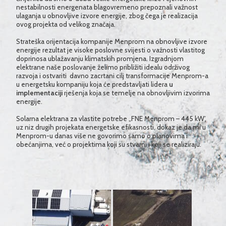
nestabilnosti energenata blagovremeno prepoznali važnost
ulaganja u obnovljive izvore energije, zbog čega je realizacija
ovog projekta od velikog značaja.
Strateška orijentacija kompanije Menprom na obnovljive izvore
energije rezultat je visoke poslovne svijesti o važnosti vlastitog
doprinosa ublažavanju klimatskih promjena
.
Izgradnjom
elektrane naše poslovanje želimo približiti idealu održivog
razvoja i ostvariti davno zacrtani cilj transformacije Menprom-a
u energetsku kompaniju koja će predstavljati lidera
u
implementaciji
rješenja koja se temelje na obnovljivim izvorima
energije.
S
olarna elektrana za vlastite potrebe
„FNE Menprom – 445 kW’
,
uz niz drugih projekata energetske efikasnosti, dokaz je da mi u
Menprom-u danas više ne govorimo samo o planovima i
obećanjima, već o projektima koji su stvarni i koji se realiziraju.