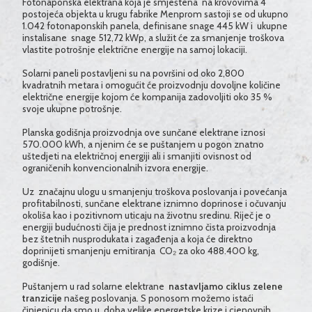
Fotonaponska elektrana koja je smještena na krovovima 4
postojeća objekta u krugu fabrike
Menprom
sastoji se od ukupno
1.042 fotonaponskih panela
,
definisane snage 445 kW i
ukupne
instalisane snage 512,72 kWp, a služit će za smanjenje troškova
vlastite potrošnje električne energije na samoj lokaciji.
Solarni paneli postavljeni su na površini od oko 2,800
kvadratnih metara i omogućit će proizvodnju dovoljne količine
električne energije kojom će kompanija zadovoljiti oko 35 %
svoje ukupne potrošnje.
Planska godišnja proizvodnja ove sunčane elektrane iznosi
570.000 kWh, a njenim će se puštanjem u pogon znatno
uštedjeti na električnoj energiji ali i smanjiti ovisnost od
ograničenih konvencionalnih izvora energije.
Uz značajnu ulogu u smanjenju troškova poslovanja i povećanja
profitabilnosti, sunčane elektrane iznimno doprinose i očuvanju
okoliša kao i pozitivnom uticaju na životnu sredinu. Riječ je o
energiji budućnosti čija je prednost iznimno čista proizvodnja
bez štetnih nusprodukata i zagađenja a koja će direktno
doprinijeti smanjenju emitiranja CO₂ za oko 488.400 kg,
godišnje.
Puštanjem u rad solarne elektrane
nastavljamo ciklus zelene
tranzicije
našeg poslovanja. S ponosom možemo istaći
činjenicu da smo u doba velike energetske krize i cjenovnih