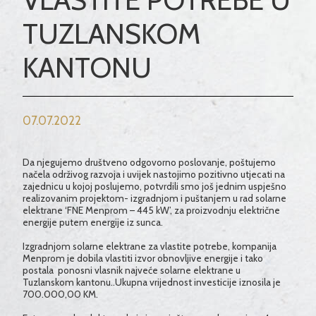
TUZLANSKOM
KANTONU
07.07.2022
Da njegujemo društveno odgovorno poslovanje, poštujemo
načela održivog razvoja i uvijek nastojimo pozitivno utjecati na
zajednicu u kojoj poslujemo, potvrdili smo još jednim uspješno
realizovanim projektom- izgradnjom i puštanjem u rad solarne
elektrane
‘FNE Menprom – 445 kW’, za proizvodnju električne
energije putem energije iz sunca.
Izgradnjom solarne elektrane za vlastite potrebe, kompanija
Menprom je dobila vlastiti izvor obnovljive energije i tako
postala ponosni vlasnik najveće solarne elektrane u
Tuzlanskom kantonu..Ukupna vrijednost investicije iznosila je
700.000,00 KM.