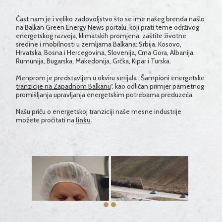
Čast nam je i veliko zadovoljstvo što se ime našeg brenda našlo
na
Balkan Green Energy News
portalu, koji prati teme održivog
energetskog razvoja, klimatskih promjena, zaštite životne
sredine i mobilnosti u zemljama Balkana: Srbija, Kosovo,
Hrvatska, Bosna i Hercegovina, Slovenija, Crna Gora, Albanija,
Rumunija, Bugarska, Makedonija, Grčka, Kipar i Turska.
Menprom je predstavljen u okviru serijala „
Šampioni energetske
tranzicije na Zapadnom Balkanu
“, kao odličan primjer pametnog
promišljanja upravljanja energetskim potrebama preduzeća.
Našu priču o energetskoj tranziciji naše mesne industrije
možete pročitati na
linku
.