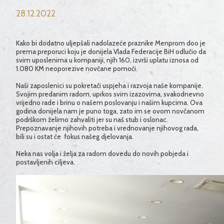
28.12.2022
Kako bi dodatno uljepšali nadolazeće praznike Menprom doo je
prema preporuci koju je donijela Vlada Federacije BiH odlučio da
svim uposlenima u kompaniji, njih 160, izvrši uplatu iznosa od
1.080 KM neoporezive novčane pomoći.
Naši zaposlenici su pokretači uspjeha i razvoja naše kompanije.
Svojim predanim radom, uprkos svim izazovima, svakodnevno
vrijedno rade i brinu o našem poslovanju i našim kupcima. Ova
godina donijela nam je puno toga, zato im se ovom novčanom
podrškom želimo zahvaliti jer su naš stub i oslonac.
Prepoznavanje njihovih potreba i vrednovanje njihovog rada,
bili su i ostat će fokus našeg djelovanja.
Neka nas volja i želja za radom dovedu do novih pobjeda i
postavljenih ciljeva.