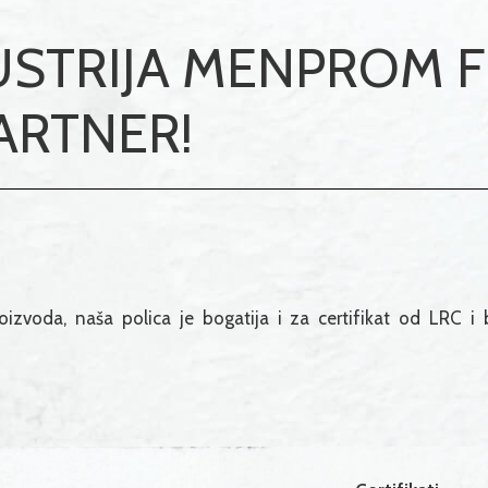
STRIJA MENPROM FI
ARTNER!
roizvoda, naša polica je bogatija i za certifikat od LRC i b