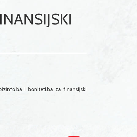
NANSIJSKI
izinfo.ba i boniteti.ba za finansijski