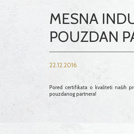
MESNA INDU
POUZDAN P
22.12.2016
Pored certifikata o kvaliteti naših p
pouzdanog partnera!