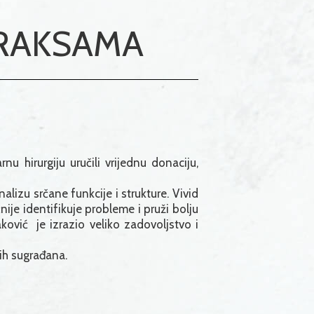
PRAKSAMA
u hirurgiju uručili vrijednu donaciju,
izu srčane funkcije i strukture. Vivid
ije identifikuje probleme i pruži bolju
aković je izrazio veliko zadovoljstvo i
ih sugrađana.