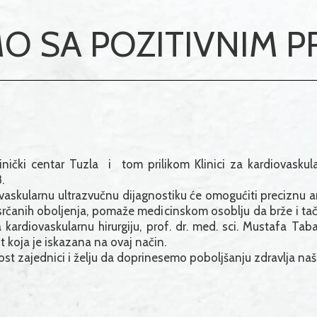
O SA POZITIVNIM 
inički centar Tuzla i tom prilikom Klinici za kardiovaskularn
.
skularnu ultrazvučnu dijagnostiku će omogućiti preciznu anal
srčanih oboljenja, pomaže medicinskom osoblju da brže i tačn
 kardiovaskularnu hirurgiju, prof. dr. med. sci. Mustafa Tab
koja je iskazana na ovaj način.
st zajednici i želju da doprinesemo poboljšanju zdravlja naš