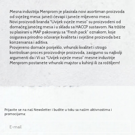
Mesna industrija Menprom je plasirala novi asortiman proizvoda
od svježeg mesa: juneći ćevapi i juneće mljeveno meso.
Novi proizvodi branda “Uvijek svježe meso” su proizvodeni od
domaćeg junećeg mesa i u skladu sa HACCP sustavom. Na tržište
su plasirani u MAP pakovanju sa “Fresh pack” oznakom, koje
osigurava prirodno očuvanje kvaliteta i svježine proizvoda bez
konzervansa i aditiva.
Provjereno domaće porijeklo, vrhunski kvalitet i strogo
kontrolisan proces proizvodnje proizvoda, zasigurno su najbolji
argumenti da i Vi uz “Uvijek svježe meso” mesne industrije
Menprom postanete vrhunski majstor u kuhinji ili za roštiljem!
Prijavite se na naš Newsletter i budite u toku sa našim aktivnostima i
promocijama: