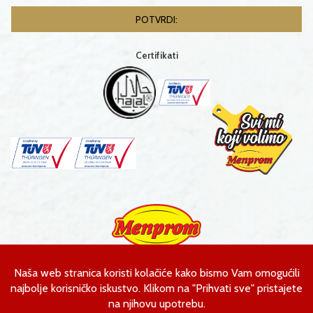
Certifikati
Menprom d.o.o.
Ahmeta Kobića bb
Gornja Tuzla, Bosna i Hercegovina