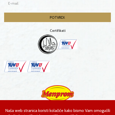
Certifikati
Menprom d.o.o.
Ahmeta Kobića bb