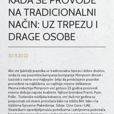
NA TRADICIONALNI
NAČIN: UZ TRPEZU I
DRAGE OSOBE
30.11.2022
Ako ste ljubitelji praznika uz tradicionalnu trpezu i dobro društvo,
onda će vas praznična kampanja kompanije Menprom dirnuti i
izazvati u vama ono najljepše: želju da predstojeće praznike
provedete sa najbližima, uz najfinije mesne delikatese.
Mesna industrija Menprom već gotovo 25 godina proizvodi
mesne delicije najviše kvalitete. Njihovi brendovi Premi, Pure,
Pollo , Tuzlanska roštiljska kobasica, već duži niz godina su
prepoznati od strane potrošača kako na tržištu BiH, tako i na
tržištima Sjeverne Makedonije, Srbije, Crne Gore i UAE.
Strateškom opredijeljenošću potrebama i zahtjevima potrošača