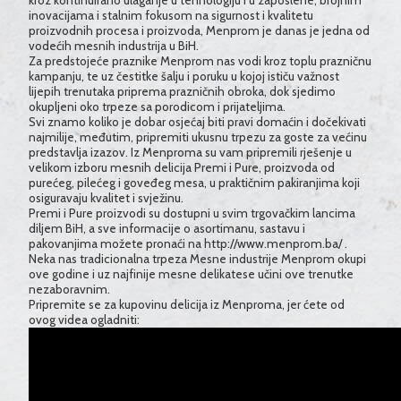
kroz kontinuirano ulaganje u tehnologiju i u zaposlene, brojnim
inovacijama i stalnim fokusom na sigurnost i kvalitetu
proizvodnih procesa i proizvoda, Menprom je danas je jedna od
vodećih mesnih industrija u BiH.
Za predstojeće praznike Menprom nas vodi kroz toplu prazničnu
kampanju, te uz čestitke šalju i poruku u kojoj ističu važnost
lijepih trenutaka priprema prazničnih obroka, dok sjedimo
okupljeni oko trpeze sa porodicom i prijateljima.
Svi znamo koliko je dobar osjećaj biti pravi domaćin i dočekivati
najmilije, međutim, pripremiti ukusnu trpezu za goste za većinu
predstavlja izazov. Iz Menproma su vam pripremili rješenje u
velikom izboru mesnih delicija Premi i Pure, proizvoda od
purećeg, pilećeg i goveđeg mesa, u praktičnim pakiranjima koji
osiguravaju kvalitet i svježinu.
Premi i Pure proizvodi su dostupni u svim trgovačkim lancima
diljem BiH, a sve informacije o asortimanu, sastavu i
pakovanjima možete pronaći na
http://www.menprom.ba/
.
Neka nas tradicionalna trpeza Mesne industrije Menprom okupi
ove godine i uz najfinije mesne delikatese učini ove trenutke
nezaboravnim.
Pripremite se za kupovinu delicija iz Menproma, jer ćete od
ovog videa ogladniti: