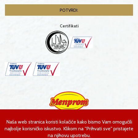
Certifikati
Menprom d.o.o.
Ahmeta Kobića bb
Gornja Tuzla, Bosna i Hercegovina