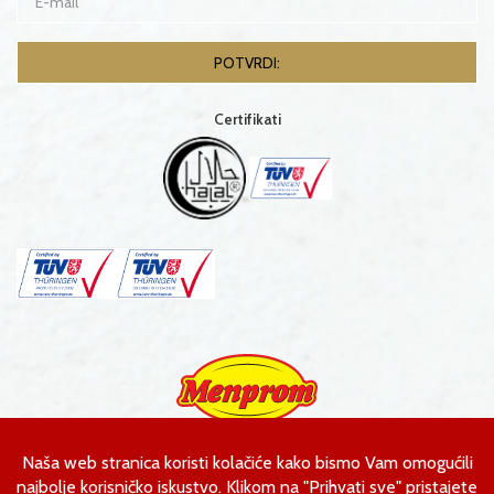
Certifikati
Menprom d.o.o.
Ahmeta Kobića bb