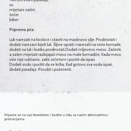
so
miješani začini
šećer
biber
Priprema jela:
Luk narezati na kockice i staviti na maslinovo ulje. Prodinstati i
dodati narezani bijeli luk. Šljive oprati i narezati na veće komade,
dodati na luk i kratko prodinstati.Dodati mljeveno meso. Začiniti,
a zatim miješati razbijajući meso na male komadiće. Kada meso
više nije ružičasto, zaliti sirćetom i pustiti da ispari.
Dodati vodu i pustiti da se krčka. Kad gotovo sva voda ispari,
dodati paradajz. Posoliti i pošećeriti.
Prijavite se na naš Newsletter i budite u toku sa našim aktivnostima i
promocijama: