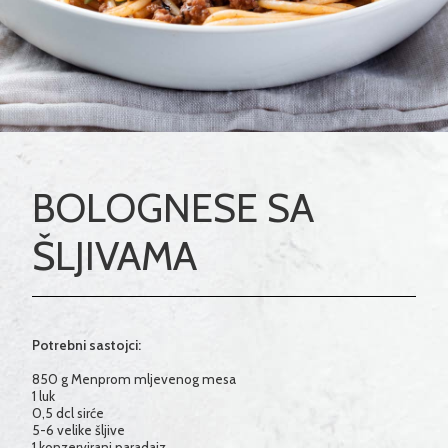
BOLOGNESE SA
ŠLJIVAMA
Potrebni sastojci:
850 g Menprom mljevenog mesa
1 luk
0,5 dcl sirće
5-6 velike šljive
1 konzervirani paradajz