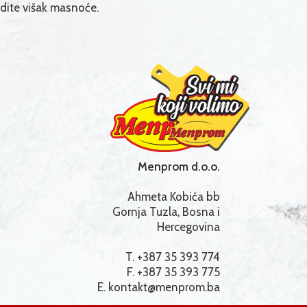
dite višak masnoće.
Menprom d.o.o.
Ahmeta Kobića bb
Gornja Tuzla, Bosna i
Hercegovina
T. +387 35 393 774
F. +387 35 393 775
E.
kontakt@menprom.ba