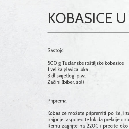
KOBASICE U 
Sastojci
500 g Tuzlanske roštiljske kobasice
1 velika glavica luka
3 dl svijetlog piva
Začini (biber, sol)
Priprema
Kobasice možete pripremiti po želji za
najprije rasporedite luk da prekrije dno
Rernu zagrijte na 220C i precite oko