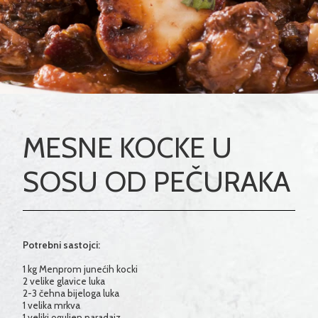
MESNE KOCKE U
SOSU OD PEČURAKA
Potrebni sastojci:
1 kg Menprom junećih kocki
2 velike glavice luka
2-3 čehna bijeloga luka
1 velika mrkva
1 veliki oguljen paradajz