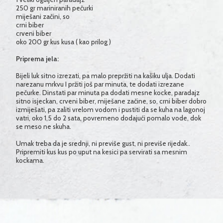
250 gr mariniranih pečurki
miješani začini, so
crni biber
crveni biber
oko 200 gr kus kusa ( kao prilog )
Priprema jela:
Bijeli luk sitno izrezati, pa malo prepržiti na kašiku ulja. Dodati
narezanu mrkvu I pržiti još par minuta, te dodati izrezane
pečurke. Dinstati par minuta pa dodati mesne kocke, paradajz
sitno isjeckan, crveni biber, miješane začine, so, crni biber dobro
izmiješati, pa zaliti vrelom vodom i pustiti da se kuha na lagonoj
vatri, oko 1,5 do 2 sata, povremeno dodajući pomalo vode, dok
se meso ne skuha.
Umak treba da je srednji, ni previše gust, ni previše rijedak..
Pripremiti kus kus po uput na kesici pa servirati sa mesnim
kockama.