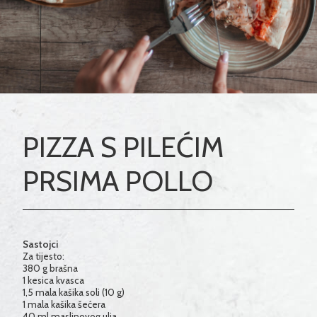
PIZZA S PILEĆIM
PRSIMA POLLO
Sastojci
Za tijesto:
380 g brašna
1
kesica kvasca
1,5 mala kašika soli (10 g)
1 mala kašika šećera
40 ml
maslinovog ulja