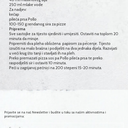
250 ml
mlake vode
Za nadjev:
kečap
pileća prsa Pollo
100-150 g rendanog sira za pizze
Priprema
Sve sastojke za tijesto sjediniti i umijesiti. Ostaviti na toplom 20
minuta da miruje.
Pripremiti dva pleha obložena papirom za pecenje. Tijesto
izručiti na malo brašna i podijeliti na dva jednaka dijela. Razvijati
u veći krug što tanji i stavljati ih na pleh.
Preko premazati pizza sos pa Pollo pileća prsa te preko
raspodjeliti sir i ostaviti 10 minuta.
Peći u zagrijanoj pećnici na 200 stepeni 15-20 minuta.
Prijavite se na naš Newsletter i budite u toku sa našim aktivnostima i
promocijama: