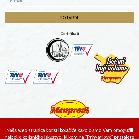
Certifikati
Menprom d.o.o.
Ahmeta Kobića bb