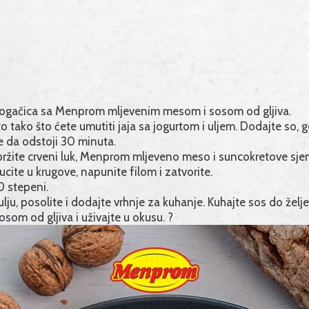
 pogačica sa Menprom mljevenim mesom i sosom od gljiva.
o tako što ćete umutiti jaja sa jogurtom i uljem. Dodajte so, 
te da odstoji 30 minuta.
opržite crveni luk, Menprom mljeveno meso i suncokretove sj
ucite u krugove, napunite filom i zatvorite.
0 stepeni.
u, posolite i dodajte vrhnje za kuhanje. Kuhajte sos do želje
osom od gljiva i uživajte u okusu.
?