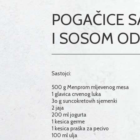
POGAČICE 
I SOSOM OD
Sastojci:
500 g Menprom mljevenog mesa
1 glavica crvenog luka
3o g suncokretovih sjemenki
2 jaja
200 ml jogurta
1 kesica germe
1 kesica praška za pecivo
100 ml ulja