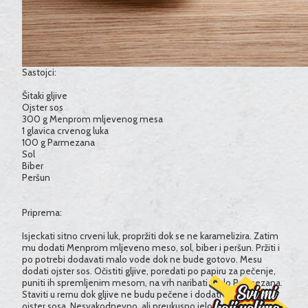
Sastojci:
Šitaki gljive
Ojster sos
300 g Menprom mljevenog mesa
1 glavica crvenog luka
100 g Parmezana
Sol
Biber
Peršun
Priprema:
Isjeckati sitno crveni luk, propržiti dok se ne karamelizira. Zatim
mu dodati Menprom mljeveno meso, sol, biber i peršun. Pržiti i
po potrebi dodavati malo vode dok ne bude gotovo. Mesu
dodati ojster sos. Očistiti gljive, poredati po papiru za pečenje,
puniti ih spremljenim mesom, na vrh naribati malo Parmezana.
Staviti u rernu dok gljive ne budu pečene i dodati im još malo
ojster sosa. Nesvakodnevno, ali preukusno jelo kojim ćete