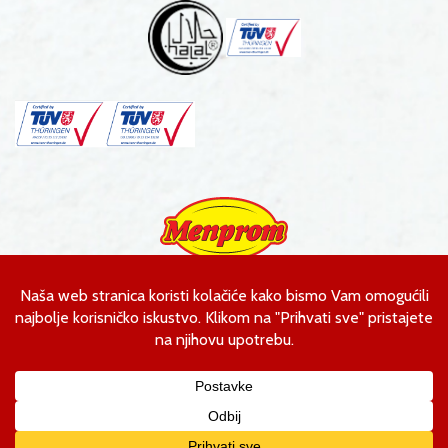
Menprom d.o.o.
Ahmeta Kobića bb
Gornja Tuzla, Bosna i Hercegovina
T. +387 35 393 774
F. +387 35 393 775
E.
kontakt@menprom.ba
Copyright © 2019 Menprom d.o.o. Sva prava zadržana.