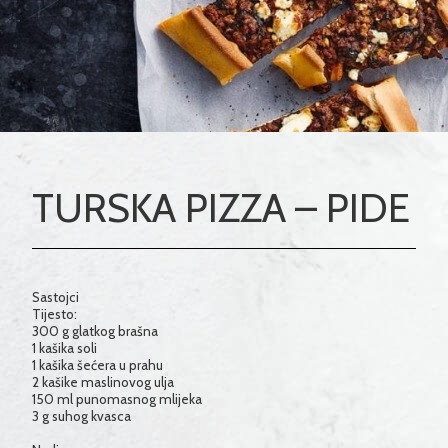
TURSKA PIZZA – PIDE
Sastojci
Tijesto:
300 g glatkog brašna
1 kašika soli
1 kašika šećera u prahu
2 kašike maslinovog ulja
150 ml punomasnog mlijeka
3 g suhog kvasca