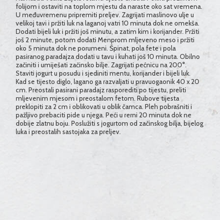
folijom i ostaviti na toplom mjestu da naraste oko sat vremena.
U međuvremenu pripremiti preljev. Zagrijati maslinovo ulje u
velikoj tavi i pržiti luk na laganoj vatri 10 minuta dok ne omekša.
Dodati bijeli luk i pržiti još minutu, a zatim kim i korijander. Pržiti
još 2 minute, potom dodati Menprom mljeveno meso i pržiti
oko 5 minuta dok ne porumeni. Špinat, pola fete i pola
pasiranog paradajza dodati u tavu i kuhati još 10 minuta. Obilno
začiniti i umiješati začinsko bilje. Zagrijati pećnicu na 200°.
Staviti jogurt u posudu i sjediniti mentu, korijander i bijeli luk.
Kad se tijesto diglo, lagano ga razvaljati u pravuogaonik 40 x 20
cm. Preostali pasirani paradajz rasporediti po tijestu, preliti
mljevenim mjesom i preostalom fetom. Rubove tijesta
preklopiti za 2 cm i oblikovati u oblik čamca. Pleh pobrašniti i
pažljivo prebaciti pide u njega. Peći u rerni 20 minuta dok ne
dobije zlatnu boju. Poslužiti s jogurtom od začinskog bilja, bijelog
luka i preostalih sastojaka za preljev.