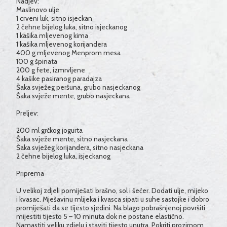
Nadjev:
Maslinovo ulje
1 crveni luk, sitno isjeckan
2 čehne bijelog luka, sitno isjeckanog
1 kašika mljevenog kima
1 kašika mljevenog korijandera
400 g mljevenog Menprom mesa
100 g špinata
200 g fete, izmrvljene
4 kašike pasiranog paradajza
Šaka svježeg peršuna, grubo nasjeckanog
Šaka svježe mente, grubo nasjeckana
Preljev:
200 ml grčkog jogurta
Šaka svježe mente, sitno nasjeckana
Šaka svježeg korijandera, sitno nasjeckana
2 čehne bijelog luka, isjeckanog
Priprema
U velikoj zdjeli pomiješati brašno, sol i šećer. Dodati ulje, mijeko
i kvasac. Mješavinu mlijeka i kvasca sipati u suhe sastojke i dobro
promiješati da se tijesto sjedini. Na blago pobrašnjenoj površiti
mijestiti tijesto 5 – 10 minuta dok ne postane elastično.
Namastiti veliku zdjelu i staviti tijesto unutra. Pokriti prozirnom